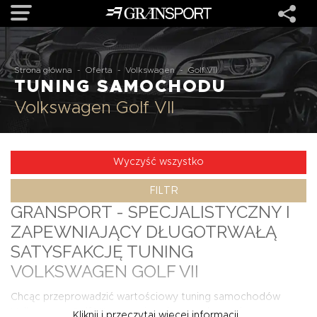
OFERTA
Strona główna
-
Oferta
-
Volkswagen
-
Golf VII
TUNING SAMOCHODU
Volkswagen Golf VII
MARKI
REALIZACJE
Wyczyść wszystko
FILTR
O NAS
GRANSPORT - SPECJALISTYCZNY I
ZAPEWNIAJĄCY DŁUGOTRWAŁĄ
USŁUGI
SATYSFAKCJĘ TUNING
VOLKSWAGEN GOLF VII
KONTAKT
Chcąc przeprowadzić wartościowy tuning samochodów
Volkswagen Golf VII warto sięgać po podzespoły
Kliknij i przeczytaj więcej informacji...