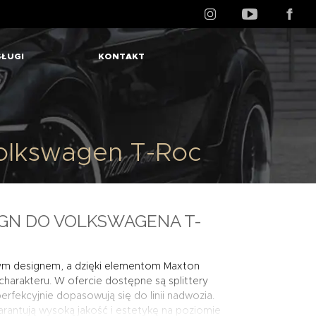
ŁUGI
KONTAKT
olkswagen T-Roc
IGN DO VOLKSWAGENA T-
ym designem, a dzięki elementom Maxton
arakteru. W ofercie dostępne są splittery
erfekcyjnie dopasowują się do linii nadwozia.
ntują wysoką jakość i estetykę na poziomie