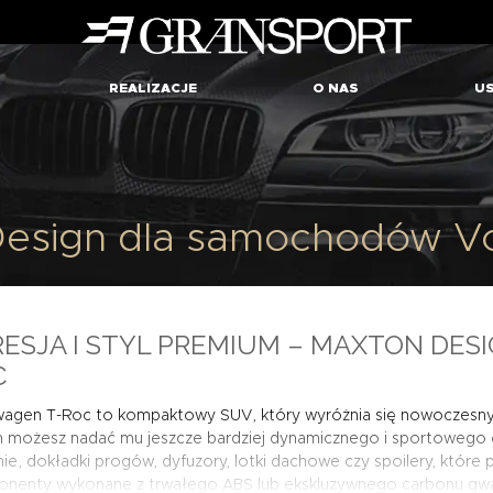
REALIZACJE
O NAS
US
Design dla samochodów V
ESJA I STYL PREMIUM – MAXTON DES
C
wagen T-Roc to kompaktowy SUV, który wyróżnia się nowoczesn
 możesz nadać mu jeszcze bardziej dynamicznego i sportowego ch
ie, dokładki progów, dyfuzory, lotki dachowe czy spoilery, które p
nenty wykonane z trwałego ABS lub ekskluzywnego carbonu gwara