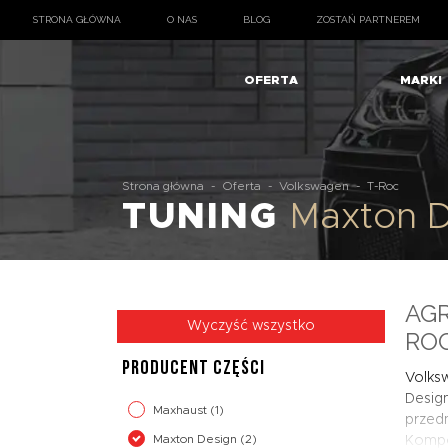
STRONA GŁÓWNA
O NAS
BLOG
ZOSTAŃ PARTNEREM
OFERTA
MARKI
Strona główna
-
Oferta
-
Volkswagen
-
T-Roc
TUNING
Maxton 
AGR
Wyczyść wszystko
RO
PRODUCENT CZĘŚCI
Volks
Design
Maxhaust
(1)
przedn
Maxton Design
(2)
Kompo