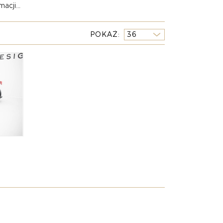
acji...
torsportem, a jednocześnie zachowuje
POKAŻ
 – kutymi felgami, sportowym wydechem z
orzyć kompletny projekt, który będzie spójny
reślą elegancję SUV-a, a pełny body kit nada
 którzy chcą, aby ich Volkswagen T-Roc
nia w świecie tuningu premium.