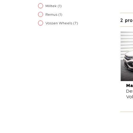
premiu
Milltek
(1)
elega
Remus
(1)
2 pro
Pakie
Vossen Wheels
(7)
klapam
stylis
mu mak
wyróżn
Ma
De
Vol