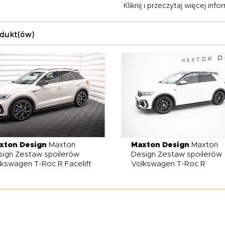
Kliknij i przeczytaj więcej inform
m. Dzięki nim Twój T-Roc zyskuje agresywny styl inspirowany mo
ncję, która pasuje do samochodu klasy premium.
dukt(ów)
ty Maxton Design świetnie komponują się z innymi modyfikacjami
i czy zawieszeniem obniżającym nadwozie. Dzięki nim możesz stw
tycznie i dopasowany do Twoich oczekiwań. Subtelne dodatki podk
symalnie drapieżnego charakteru. To rozwiązanie dla kierowców,
iał się unikatowym stylem i prezentował najwyższą jakość wykona
xton Design
Maxton
Maxton Design
Maxton
sign Zestaw spoilerów
Design Zestaw spoilerów
kswagen T-Roc R Facelift
Volkswagen T-Roc R