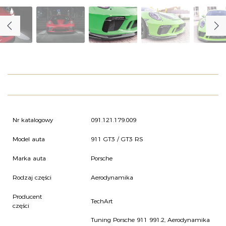
O NAS
OFERTA
BLOG
ZOSTAŃ PARTNEREM
Nr katalogowy
091.121.179.009
Model auta
911 GT3 / GT3 RS
Marka auta
Porsche
Rodzaj części
Aerodynamika
Producent
TechArt
części
Tuning Porsche 911 991.2
,
Aerodynamika