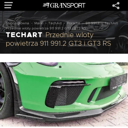
Strona główna
-
Marki
-
TechArt
-
Porsche
-
911 991.2
-
TechArt
OFERTA
Przednie wloty powietrza 911 991.2 GT3 i GT3 RS
TECHART
Przednie wloty
powietrza 911 991.2 GT3 i GT3 RS
MARKI
REALIZACJE
O NAS
USŁUGI
KONTAKT