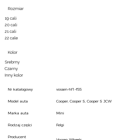
Rozmiar
19 cali
20 cali
21 cali
22 cale
Kolor
Srebrny
Czarny
Inny kolor
Nr katalogowy
vossen-hf1-f55
Model auta
Cooper, Cooper S, Cooper S JCW
Marka auta
Mini
Rodzaj części
Felgi
Producent
Vossen Wheels