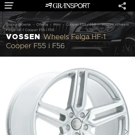
Strona główna
-
Oferta
-
Mini
-
Cooper F55 / F56
-
Vossen Wheels
OFERTA
Felga HF-1 Cooper F55 i F56
VOSSEN
Wheels Felga HF-1
Cooper F55 i F56
MARKI
REALIZACJE
O NAS
USŁUGI
KONTAKT