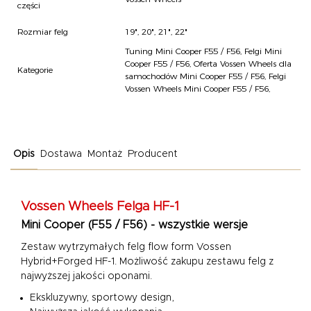
części
Rozmiar felg
19", 20", 21", 22"
Tuning Mini Cooper F55 / F56
,
Felgi Mini
Cooper F55 / F56
,
Oferta Vossen Wheels dla
Kategorie
samochodów Mini Cooper F55 / F56
,
Felgi
Vossen Wheels Mini Cooper F55 / F56
,
Opis
Dostawa
Montaż
Producent
Vossen Wheels
Felga HF-1
Mini Cooper (F55 / F56) - wszystkie wersje
Zestaw wytrzymałych felg flow form Vossen
Hybrid+Forged HF-1.
Możliwość zakupu zestawu felg z
najwyższej jakości oponami.
Ekskluzywny, sportowy design,