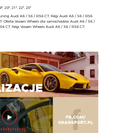
9", 20", 21", 22", 23"
uning Audi A6 / S6 / RS6 C7
,
Felgi Audi A6 / S6 / RS6
7
,
Oferta Vossen Wheels dla samochodów Audi A6 / S6 /
S6 C7
,
Felgi Vossen Wheels Audi A6 / S6 / RS6 C7
,