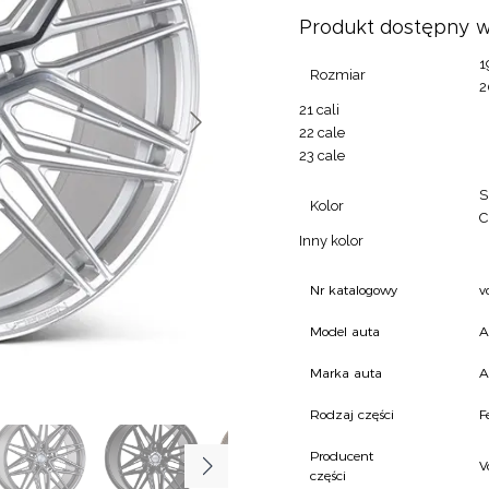
Produkt dostępny w
1
Rozmiar
2
21 cali
22 cale
23 cale
S
Kolor
C
Inny kolor
Nr katalogowy
v
Model auta
A
Marka auta
A
Rodzaj części
F
Producent
V
części