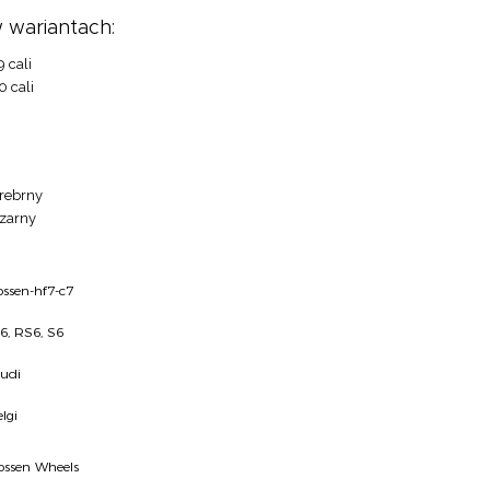
 wariantach:
9 cali
0 cali
rebrny
zarny
ossen-hf7-c7
6, RS6, S6
udi
elgi
ossen Wheels