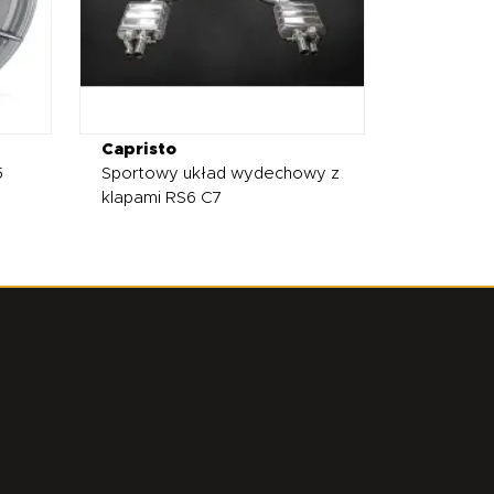
Capristo
5
Sportowy układ wydechowy z
klapami RS6 C7