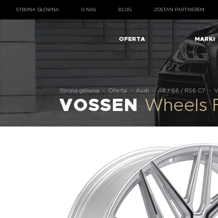
STRONA GŁÓWNA
O NAS
BLOG
ZOSTAŃ PARTNEREM
OFERTA
MARKI
Strona główna
-
Oferta
-
Audi
-
A6 / S6 / RS6 C7
-
V
VOSSEN
Wheels F