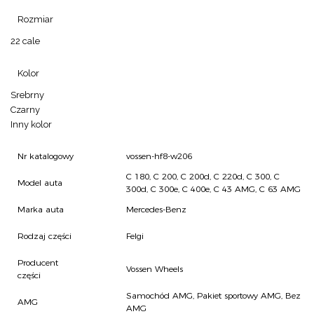
Rozmiar
22 cale
Kolor
Srebrny
Czarny
Inny kolor
Nr katalogowy
vossen-hf8-w206
C 180, C 200, C 200d, C 220d, C 300, C
Model auta
300d, C 300e, C 400e, C 43 AMG, C 63 AMG
Marka auta
Mercedes-Benz
Rodzaj części
Felgi
Producent
Vossen Wheels
części
Samochód AMG, Pakiet sportowy AMG, Bez
AMG
AMG