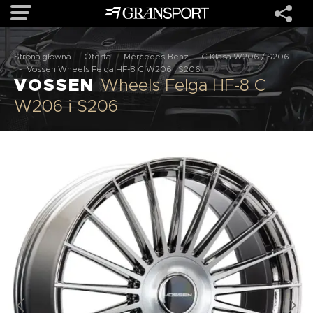
Strona główna
-
Oferta
-
Mercedes-Benz
-
C Klasa W206 / S206
OFERTA
-
Vossen Wheels Felga HF-8 C W206 i S206
VOSSEN
Wheels Felga HF-8 C
W206 i S206
MARKI
REALIZACJE
O NAS
USŁUGI
KONTAKT