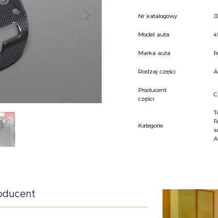
Nr katalogowy
0
Model auta
4
Marka auta
F
Rodzaj części
A
Producent
C
części
T
F
Kategorie
s
A
oducent