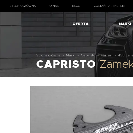
STRONA GŁÓWNA
O NAS
BLOG
ZOSTAŃ PARTNEREM
OFERTA
MARKI
Strona główna
-
Marki
-
Capristo
-
Ferrari
-
458 Itali
CAPRISTO
Zamek 