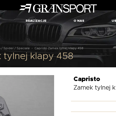
REALIZACJE
O NAS
US
a / Spider / Speciale
-
Capristo Zamek tylnej klapy 458
tylnej klapy 458
Capristo
Zamek tylnej 