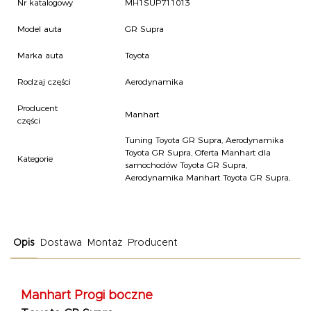
Nr katalogowy
MH1SUP711013
Model auta
GR Supra
Marka auta
Toyota
Rodzaj części
Aerodynamika
Producent
Manhart
części
Tuning Toyota GR Supra
,
Aerodynamika
Toyota GR Supra
,
Oferta Manhart dla
Kategorie
samochodów Toyota GR Supra
,
Aerodynamika Manhart Toyota GR Supra
,
Opis
Dostawa
Montaż
Producent
Manhart
Progi boczne