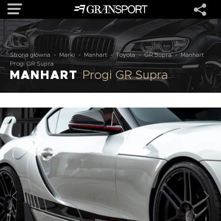
OFERTA
Strona główna
-
Marki
-
Manhart
-
Toyota
-
GR Supra
-
Manhart
Progi GR Supra
MANHART
Progi GR Supra
MARKI
REALIZACJE
O NAS
USŁUGI
KONTAKT