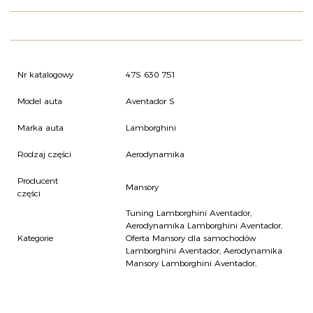
O NAS
OFERTA
BLOG
ZOSTAŃ PARTNEREM
Nr katalogowy
47S 630 751
Model auta
Aventador S
Marka auta
Lamborghini
Rodzaj części
Aerodynamika
Producent
Mansory
części
Tuning Lamborghini Aventador
,
Aerodynamika Lamborghini Aventador
,
Kategorie
Oferta Mansory dla samochodów
Lamborghini Aventador
,
Aerodynamika
Mansory Lamborghini Aventador
,