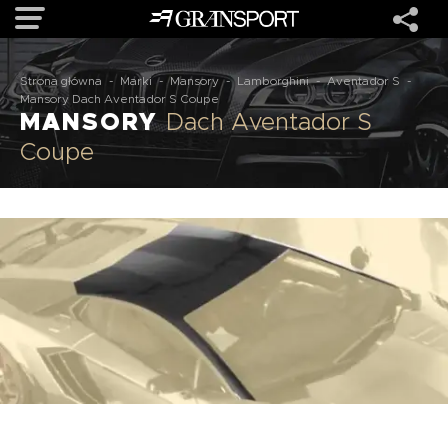
Strona główna
-
Marki
-
Mansory
-
Lamborghini
-
Aventador S
-
OFERTA
Mansory Dach Aventador S Coupe
MANSORY
Dach Aventador S
Coupe
MARKI
REALIZACJE
O NAS
USŁUGI
KONTAKT