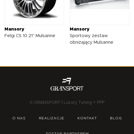
Mansory
Mansory
Felgi CS.10 21" Mulsanne
Sportowy zestaw
obniżający Mulsanne
© GRANSPORT | Luxury Tuning + PPF
O NAS
REALIZACJE
KONTAKT
BLOG
ZOSTAŃ PARTNEREM