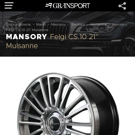
Strona główna
-
Marki
-
Mansory
-
Bentley
-
Mulsanne
-
Mansory
OFERTA
Felgi CS.10 21" Mulsanne
MANSORY
Felgi CS.10 21"
Mulsanne
MARKI
REALIZACJE
O NAS
USŁUGI
KONTAKT