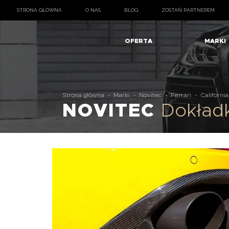
STRONA GŁÓWNA
O NAS
BLOG
ZOSTAŃ PARTNEREM
OFERTA
MARKI
Strona główna
-
Marki
-
Novitec
-
Ferrari
-
California
NOVITEC
Dokładk