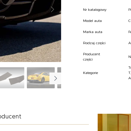
Nr katalogowy
F
Model auta
C
Marka auta
F
Rodzaj części
A
Producent
N
części
T
Kategorie
T
A
oducent