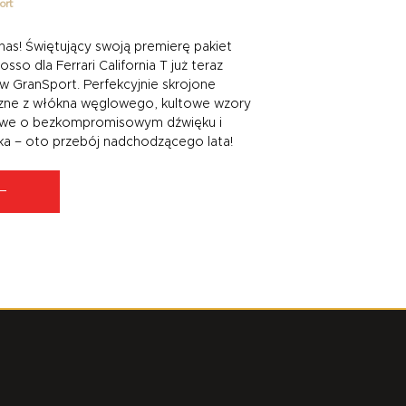
Sport
u nas! Świętujący swoją premierę pakiet
Rosso dla Ferrari California T już teraz
 i w GranSport. Perfekcyjnie skrojone
iczne z włókna węglowego, kultowe wzory
chowe o bezkompromisowym dźwięku i
ilnika – oto przebój nadchodzącego lata!