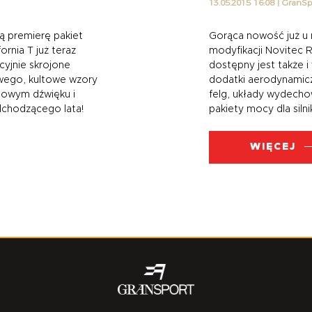
13.05.2015 16:08
|
Gran
woją premierę pakiet
Gorąca nowość już 
lifornia T już teraz
modyfikacji Novitec 
ekcyjnie skrojone
dostępny jest także
lowego, kultowe wzory
dodatki aerodynam
misowym dźwięku i
felg, układy wyde
 nadchodzącego lata!
pakiety mocy dla s
WIĘCEJ