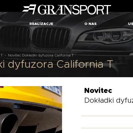
REALIZACJE
O NAS
US
 T
-
Novitec Dokładki dyfuzora California T
i dyfuzora California T
Novitec
Dokładki dyfuz