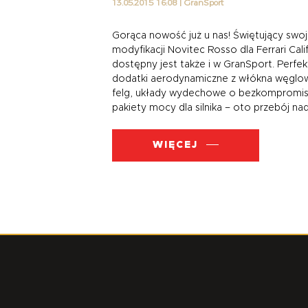
13.05.2015 16:08
|
GranSport
Gorąca nowość już u nas! Świętujący s
modyfikacji Novitec Rosso dla Ferrari Ca
dostępny jest także i w GranSport. Perf
ory
dodatki aerodynamiczne z włókna węg
felg, układy wydechowe o bezkompro
pakiety mocy dla silnika – oto przebój
WIĘCEJ