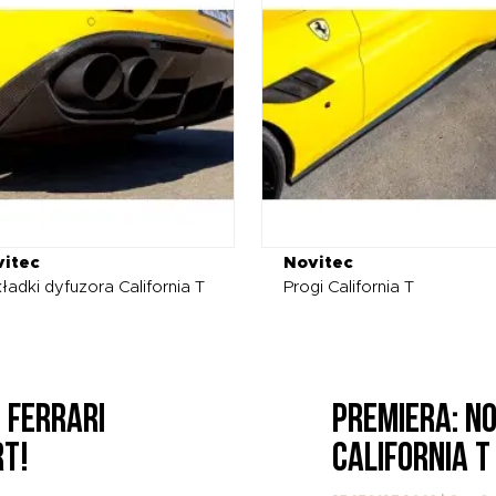
itec
Novitec
ładki dyfuzora California T
Progi California T
SO FERRARI
PREMIERA: 
ORT!
CALIFORNIA