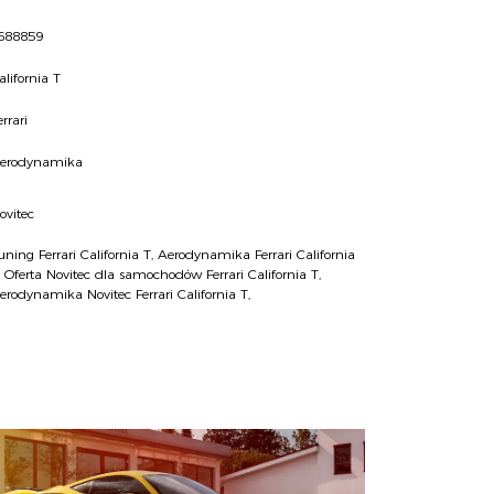
688859
alifornia T
errari
erodynamika
ovitec
uning Ferrari California T
,
Aerodynamika Ferrari California
,
Oferta Novitec dla samochodów Ferrari California T
,
erodynamika Novitec Ferrari California T
,