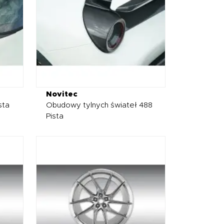
Novitec
sta
Obudowy tylnych świateł 488
Pista