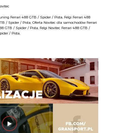
ovitec
uning Ferrari 488 GTB / Spider / Pista
,
Felgi Ferrari 488
TB / Spider / Pista
,
Oferta Novitec dla samochodów Ferrari
88 GTB / Spider / Pista
,
Felgi Novitec Ferrari 488 GTB /
pider / Pista
,