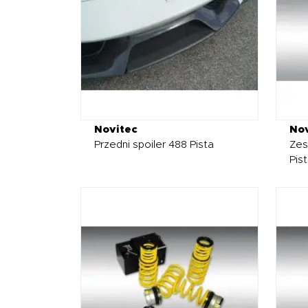
Novitec
Nov
Przedni spoiler 488 Pista
Zes
Pis