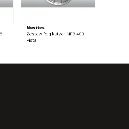
Novitec
88
Zestaw felg kutych NF8 488
Pista