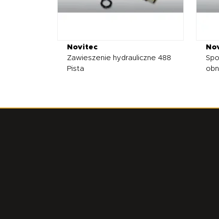
Novitec
Nov
Zawieszenie hydrauliczne 488
Spo
Pista
obn