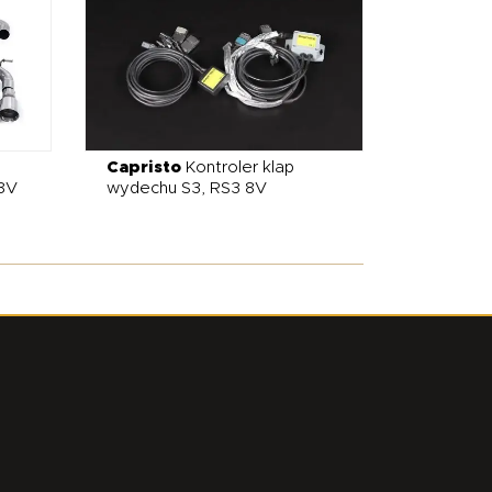
Capristo
Kontroler klap
8V
wydechu S3, RS3 8V