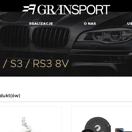
REALIZACJE
O NAS
US
 / S3 / RS3 8V
dukt(ów)