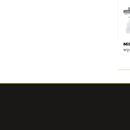
Mil
wy