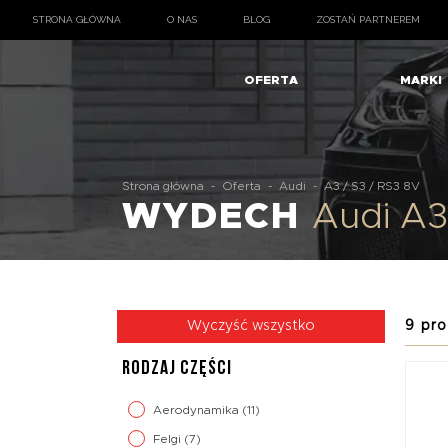
STRONA GŁÓWNA
O NAS
BLOG
ZOSTAŃ PARTNEREM
OFERTA
MARKI
Strona główna
-
Oferta
-
Audi
-
A3 / S3 / RS3 8V
WYDECH
Audi A3
9 pro
Wyczyść wszystko
RODZAJ CZĘŚCI
Aerodynamika
(11)
Felgi
(7)