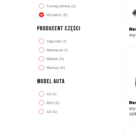
Tuning silnika
(2)
Wydech
(9)
PRODUCENT CZĘŚCI
Re
wy
Capristo
(1)
Maxhaust
(1)
Milltek
(3)
Remus
(4)
MODEL AUTA
A3
(1)
Re
RS3
(5)
wy
S3
(6)
GP