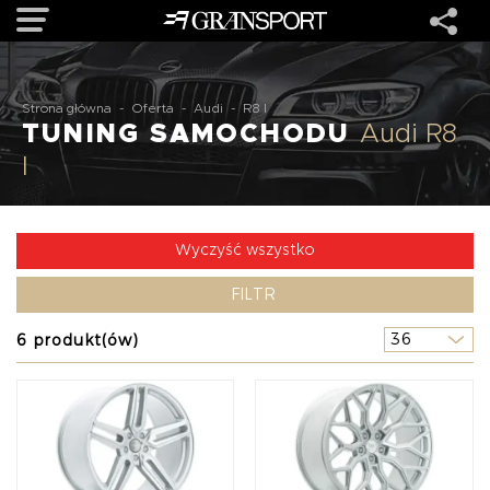
OFERTA
Strona główna
-
Oferta
-
Audi
-
R8 I
TUNING SAMOCHODU
Audi R8
I
MARKI
REALIZACJE
Wyczyść wszystko
FILTR
O NAS
6 produkt(ów)
USŁUGI
KONTAKT