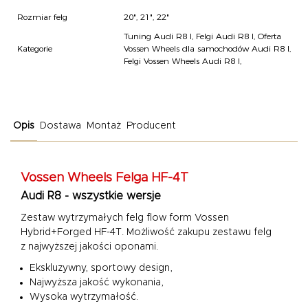
Rozmiar felg
20", 21", 22"
Tuning Audi R8 I
,
Felgi Audi R8 I
,
Oferta
Kategorie
Vossen Wheels dla samochodów Audi R8 I
,
Felgi Vossen Wheels Audi R8 I
,
Opis
Dostawa
Montaż
Producent
Vossen Wheels
Felga HF-4T
Audi R8 - wszystkie wersje
Zestaw wytrzymałych felg flow form Vossen
Hybrid+Forged HF-4T. Możliwość zakupu zestawu felg
z najwyższej jakości oponami.
Ekskluzywny, sportowy design,
Najwyższa jakość wykonania,
Wysoka wytrzymałość.