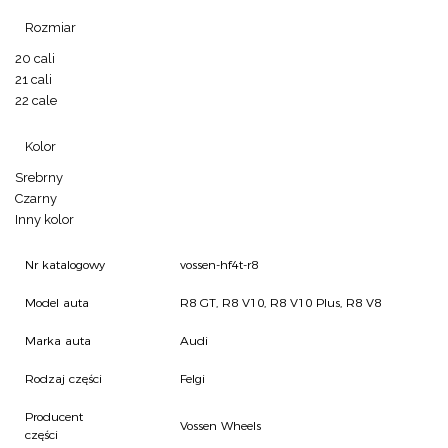
Rozmiar
20 cali
21 cali
22 cale
Kolor
Srebrny
Czarny
Inny kolor
Nr katalogowy
vossen-hf4t-r8
Model auta
R8 GT, R8 V10, R8 V10 Plus, R8 V8
Marka auta
Audi
Rodzaj części
Felgi
Producent
Vossen Wheels
części