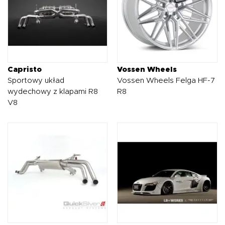
Capristo
Vossen Wheels
Sportowy układ
Vossen Wheels Felga HF-7
wydechowy z klapami R8
R8
V8