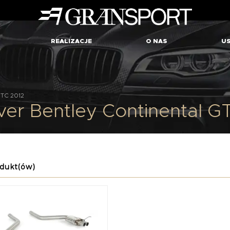
REALIZACJE
O NAS
US
GTC 2012
lver Bentley Continental G
dukt(ów)