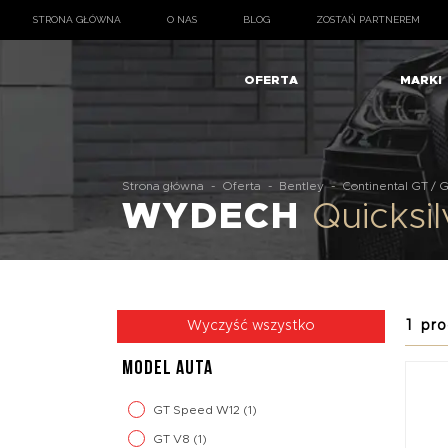
STRONA GŁÓWNA
O NAS
BLOG
ZOSTAŃ PARTNEREM
OFERTA
MARKI
Strona główna
-
Oferta
-
Bentley
-
Continental GT / 
WYDECH
Quicksi
1 pro
Wyczyść wszystko
MODEL AUTA
GT Speed W12
(1)
GT V8
(1)