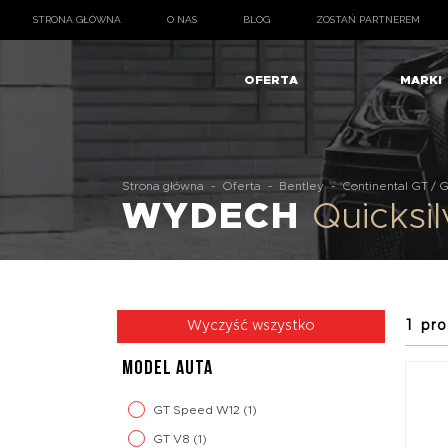
STRONA GŁÓWNA
O NAS
BLOG
ZOSTAŃ PARTNEREM
OFERTA
MARKI
Strona główna
-
Oferta
-
Bentley
-
Continental GT / 
WYDECH
Quicksi
1 pro
Wyczyść wszystko
MODEL AUTA
GT Speed W12
(1)
GT V8
(1)