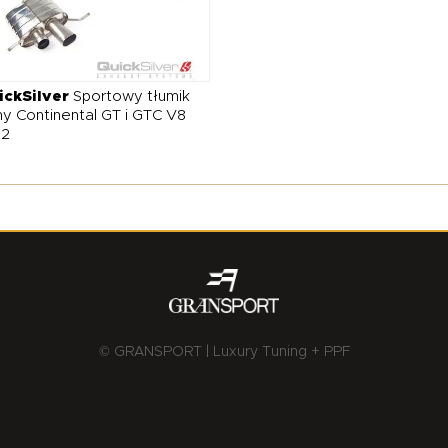
ickSilver
Sportowy tłumik
ny Continental GT i GTC V8
12
© GRANSPORT | Luxury Tuning + PPF