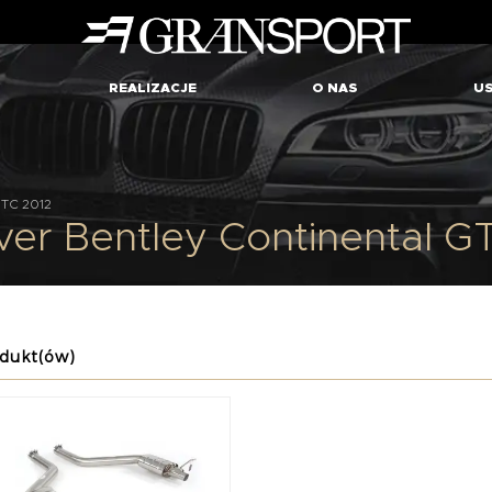
REALIZACJE
O NAS
US
GTC 2012
lver Bentley Continental G
dukt(ów)