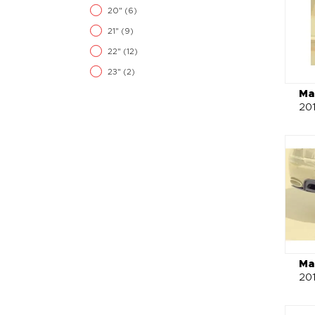
20"
(6)
21"
(9)
22"
(12)
23"
(2)
Ma
20
Ma
20