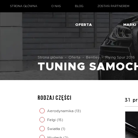
STRONA GŁÓWNA
O NAS
BLOG
ZOSTAŃ PARTNEREM
OFERTA
MARKI
Strona główna
-
Oferta
-
Bentley
-
Flying Spur 2016
TUNING SAMO
RODZAJ CZĘŚCI
31 p
Aerodynamika
(13)
Felgi
(15)
Światła
(1)
Wydech
(2)