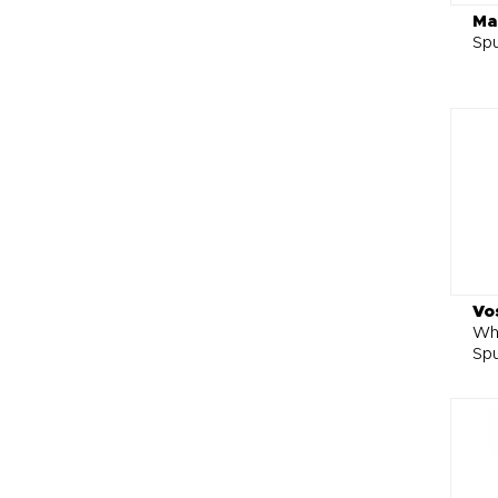
Ma
Spu
Vo
Whe
Spu