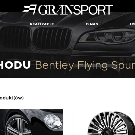
REALIZACJE
O NAS
US
CHODU
Bentley Flying Spu
rodukt(ów)