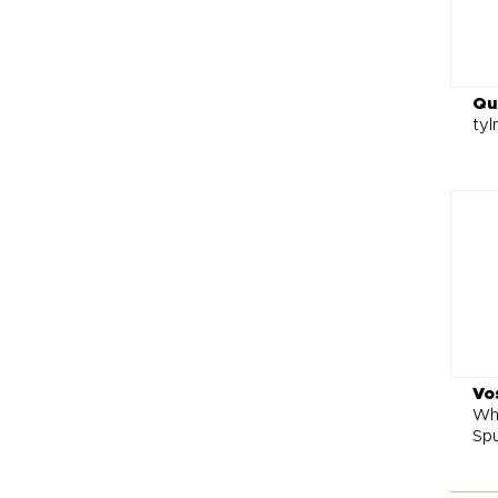
Qu
tyl
Vo
Whe
Spu