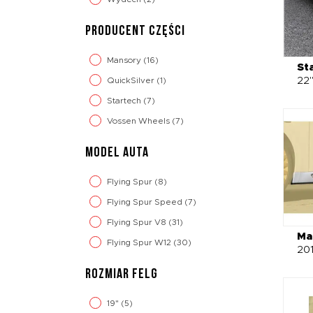
PRODUCENT CZĘŚCI
Mansory
(16)
St
22"
QuickSilver
(1)
Startech
(7)
Vossen Wheels
(7)
MODEL AUTA
Flying Spur
(8)
Flying Spur Speed
(7)
Flying Spur V8
(31)
Ma
Flying Spur W12
(30)
20
ROZMIAR FELG
19"
(5)