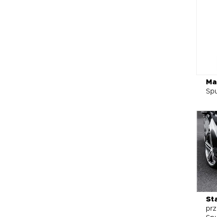
Ma
Spu
St
prz