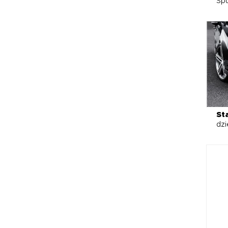
Spu
St
dzi