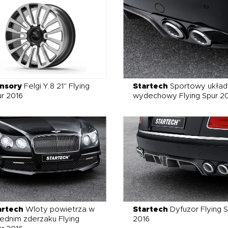
nsory
Felgi Y.8 21" Flying
Startech
Sportowy układ
r 2016
wydechowy Flying Spur 2
artech
Wloty powietrza w
Startech
Dyfuzor Flying S
ednim zderzaku Flying
2016