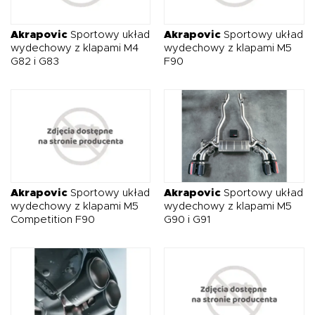
Akrapovic
Sportowy układ
Akrapovic
Sportowy układ
wydechowy z klapami M4
wydechowy z klapami M5
G82 i G83
F90
Akrapovic
Sportowy układ
Akrapovic
Sportowy układ
wydechowy z klapami M5
wydechowy z klapami M5
Competition F90
G90 i G91