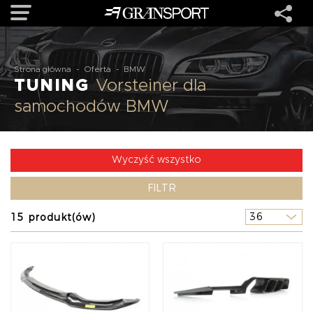
OFERTA
Strona główna
-
Oferta
-
BMW
TUNING
Vorsteiner dla
samochodów BMW
MARKI
REALIZACJE
Wyczyść wszystko
FILTR
O NAS
15 produkt(ów)
USŁUGI
KONTAKT