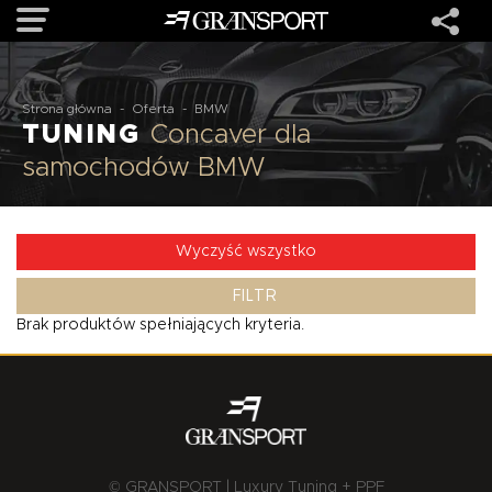
OFERTA
Strona główna
-
Oferta
-
BMW
TUNING
Concaver dla
samochodów BMW
MARKI
REALIZACJE
Wyczyść wszystko
FILTR
O NAS
Brak produktów spełniających kryteria.
USŁUGI
KONTAKT
© GRANSPORT | Luxury Tuning + PPF