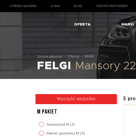
STRONA GŁÓWNA
O NAS
BLOG
ZOSTAŃ PARTNEREM
OFERTA
MARKI
Strona główna
-
Oferta
-
BMW
FELGI
Mansory 2
3 pro
Wyczyść wszystko
M PAKIET
Samochód M
(3)
Pakiet sportowy M
(3)