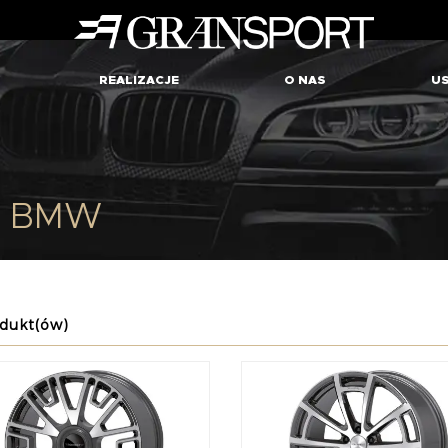
REALIZACJE
O NAS
US
2 BMW
dukt(ów)