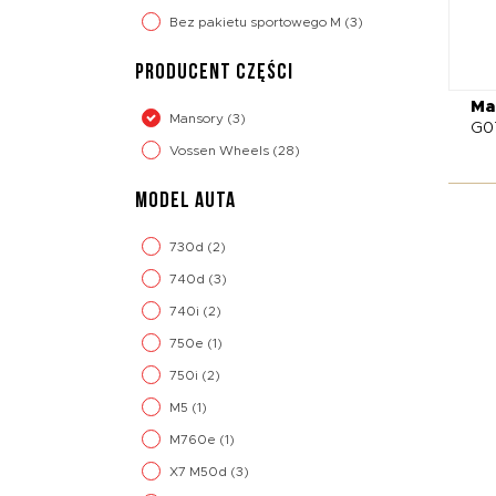
Bez pakietu sportowego M
(3)
PRODUCENT CZĘŚCI
Ma
Mansory
(3)
G0
Vossen Wheels
(28)
MODEL AUTA
730d
(2)
740d
(3)
740i
(2)
750e
(1)
750i
(2)
M5
(1)
M760e
(1)
X7 M50d
(3)