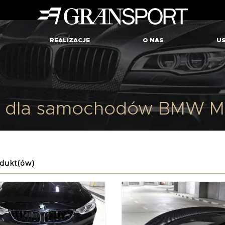
REALIZACJE
O NAS
US
n dla samochodów BMW M4
dukt(ów)