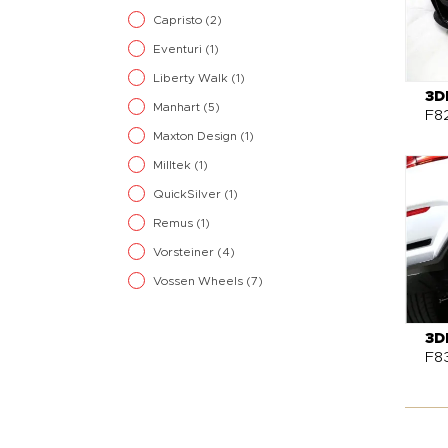
Capristo
(2)
Eventuri
(1)
Liberty Walk
(1)
3D
Manhart
(5)
F82
Maxton Design
(1)
Milltek
(1)
QuickSilver
(1)
Remus
(1)
Vorsteiner
(4)
Vossen Wheels
(7)
3D
F8