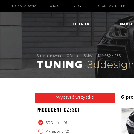
STRONA GŁÓWNA
O NAS
BLOG
ZOSTAŃ PARTNEREM
OFERTA
MARKI
Strona główna
-
Oferta
-
BMW
-
M4 F82 / F83
TUNING
3ddesig
6 pro
Wyczyść wszystko
PRODUCENT CZĘŚCI
3DDesign
(6)
Akrapovic
(2)