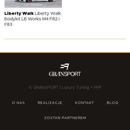
O NAS
OFERTA
BLOG
ZOSTAŃ PARTNEREM
Liberty Walk
Liberty Walk
Bodykit LB Works M4 F82 i
F83
© GRANSPORT | Luxury Tuning + PPF
O NAS
REALIZACJE
KONTAKT
BLOG
ZOSTAŃ PARTNEREM