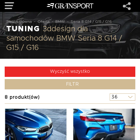
Strona główna
-
Oferta
-
BMW
-
Seria 8 G14 / G15 / G16
TUNING
3ddesign dla
OFERTA
samochodów BMW Seria 8 G14 /
G15 / G16
MARKI
REALIZACJE
Wyczyść wszystko
FILTR
O NAS
8 produkt(ów)
USŁUGI
KONTAKT