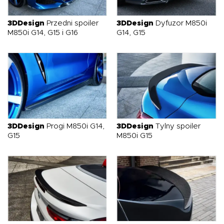
O NAS
OFERTA
BLOG
ZOSTAŃ PARTNEREM
3DDesign
Przedni spoiler
3DDesign
Dyfuzor M850i
M850i G14, G15 i G16
G14, G15
3DDesign
Progi M850i G14,
3DDesign
Tylny spoiler
G15
M850i G15