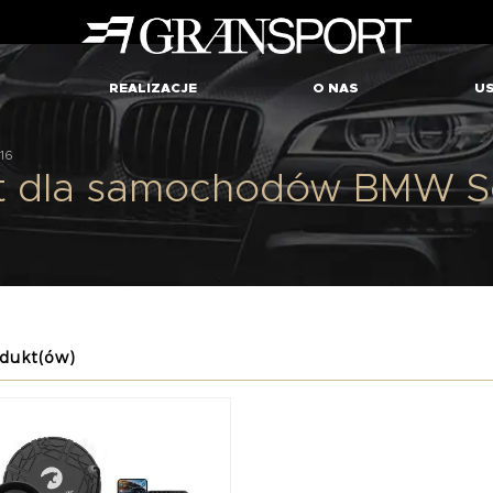
REALIZACJE
O NAS
US
G16
 dla samochodów BMW Seri
dukt(ów)