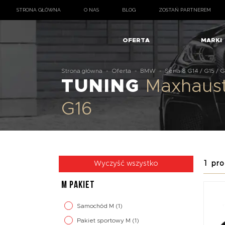
STRONA GŁÓWNA
O NAS
BLOG
ZOSTAŃ PARTNEREM
OFERTA
MARKI
Strona główna
-
Oferta
-
BMW
-
Seria 8 G14 / G15 / 
TUNING
Maxhaust
G16
1 pro
Wyczyść wszystko
M PAKIET
Samochód M
(1)
Pakiet sportowy M
(1)