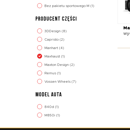
Bez pakietu sportowego M
(1)
PRODUCENT CZĘŚCI
Ma
3DDesign
(8)
wyd
Capristo
(2)
Manhart
(4)
Maxhaust
(1)
Maxton Design
(2)
Remus
(1)
Vossen Wheels
(7)
MODEL AUTA
840d
(1)
M850i
(1)