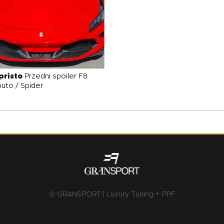
pristo
Przedni spoiler F8
buto / Spider
© GRANSPORT | Luxury Tuning + PPF