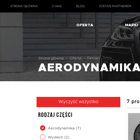
STRONA GŁÓWNA
O NAS
BLOG
ZOSTAŃ PARTNEREM
OFERTA
MARKI
Strona główna
-
Oferta
-
Ferrari
AERODYNAMIK
7 pro
Wyczyść wszystko
RODZAJ CZĘŚCI
Aerodynamika
(7)
Wydech
(2)