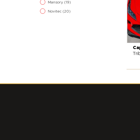
Mansory
(19)
Novitec
(20)
Ca
Tri