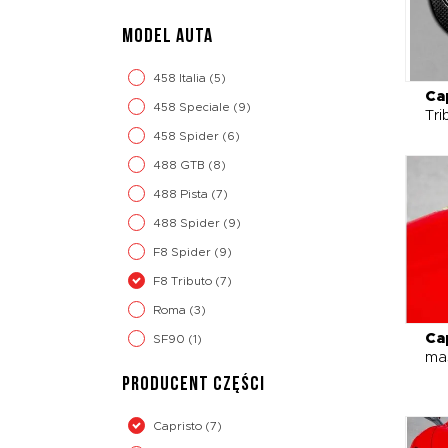
MODEL AUTA
458 Italia
(5)
Ca
458 Speciale
(9)
Tri
458 Spider
(6)
488 GTB
(8)
488 Pista
(7)
488 Spider
(9)
F8 Spider
(9)
F8 Tributo
(7)
Roma
(3)
Ca
SF90
(1)
mas
PRODUCENT CZĘŚCI
Capristo
(7)