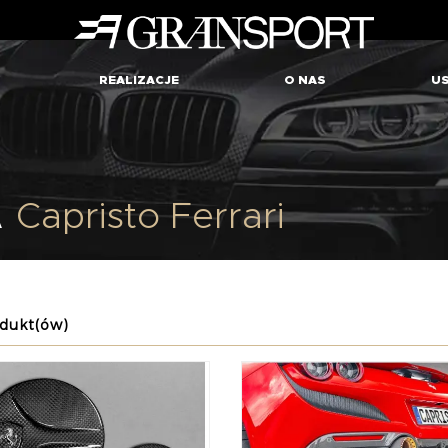
REALIZACJE
O NAS
US
A
Capristo Ferrari
dukt(ów)