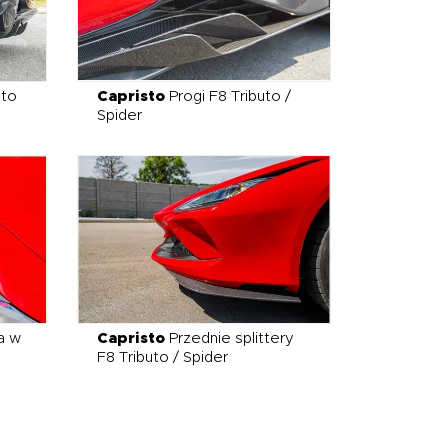
uto
Capristo
Progi F8 Tributo /
Spider
a w
Capristo
Przednie splittery
F8 Tributo / Spider