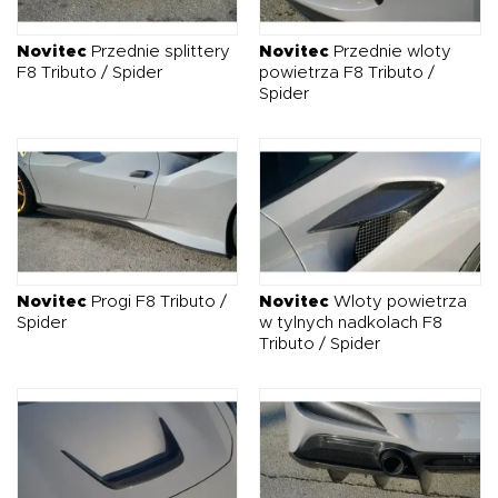
O NAS
OFERTA
BLOG
ZOSTAŃ PARTNEREM
Novitec
Przednie splittery
Novitec
Przednie wloty
F8 Tributo / Spider
powietrza F8 Tributo /
Spider
Novitec
Progi F8 Tributo /
Novitec
Wloty powietrza
Spider
w tylnych nadkolach F8
Tributo / Spider