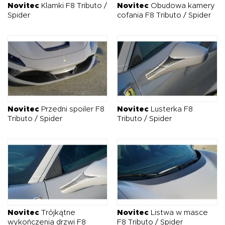
Novitec
Klamki F8 Tributo /
Novitec
Obudowa kamery
Spider
cofania F8 Tributo / Spider
Novitec
Przedni spoiler F8
Novitec
Lusterka F8
Tributo / Spider
Tributo / Spider
Novitec
Trójkątne
Novitec
Listwa w masce
wykończenia drzwi F8
F8 Tributo / Spider