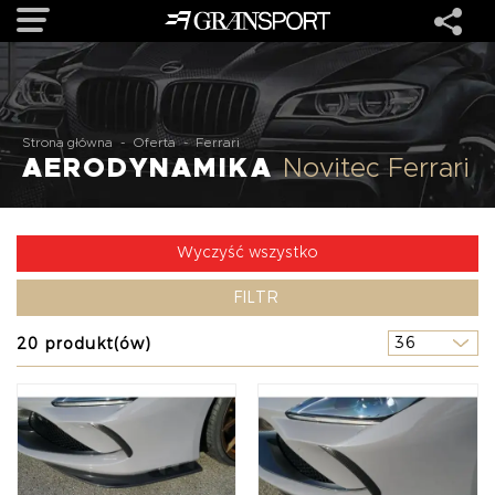
OFERTA
Strona główna
-
Oferta
-
Ferrari
AERODYNAMIKA
Novitec Ferrari
MARKI
REALIZACJE
Wyczyść wszystko
FILTR
O NAS
20 produkt(ów)
USŁUGI
KONTAKT