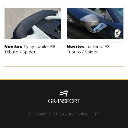
Novitec
Tylny spoiler F8
Novitec
Lusterka F8
Tributo / Spider
Tributo / Spider
© GRANSPORT | Luxury Tuning + PPF