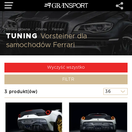
OFERTA
Strona główna
-
Oferta
-
Ferrari
TUNING
Vorsteiner dla
samochodów Ferrari
MARKI
REALIZACJE
Wyczyść wszystko
FILTR
O NAS
3 produkt(ów)
USŁUGI
KONTAKT