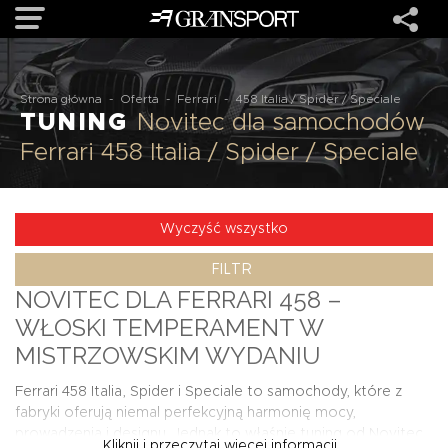
OFERTA
Strona główna
-
Oferta
-
Ferrari
-
458 Italia / Spider / Speciale
TUNING
Novitec dla samochodów
Ferrari 458 Italia / Spider / Speciale
MARKI
REALIZACJE
Wyczyść wszystko
FILTR
O NAS
NOVITEC DLA FERRARI 458 –
WŁOSKI TEMPERAMENT W
USŁUGI
MISTRZOWSKIM WYDANIU
Ferrari 458 Italia, Spider i Speciale to samochody, które z
KONTAKT
fabryki oferują niemal perfekcyjną harmonię mocy,
prowadzenia i designu. Jednak to właśnie tuning od Novitec
Kliknij i przeczytaj więcej informacji...