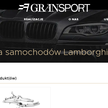
REALIZACJE
O NAS
US
dla samochodów Lamborghi
dukt(ów)