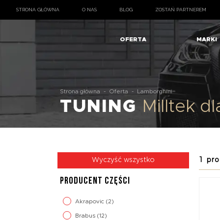
STRONA GŁÓWNA
O NAS
BLOG
ZOSTAŃ PARTNEREM
OFERTA
MARKI
Strona główna
-
Oferta
-
Lamborghini
TUNING
Milltek 
1 pro
Wyczyść wszystko
PRODUCENT CZĘŚCI
Akrapovic
(2)
Brabus
(12)