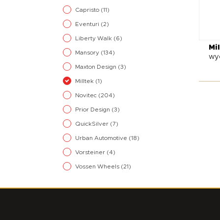
Capristo
(11)
Eventuri
(2)
Liberty Walk
(6)
Mil
Mansory
(134)
wy
Maxton Design
(3)
Milltek
(1)
Novitec
(204)
Prior Design
(3)
QuickSilver
(7)
Urban Automotive
(18)
Vorsteiner
(4)
Vossen Wheels
(21)