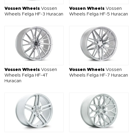
Vossen Wheels
Vossen
Vossen Wheels
Vossen
Wheels Felga HF-3 Huracan
Wheels Felga HF-5 Huracan
Vossen Wheels
Vossen
Vossen Wheels
Vossen
Wheels Felga HF-4T
Wheels Felga HF-7 Huracan
Huracan