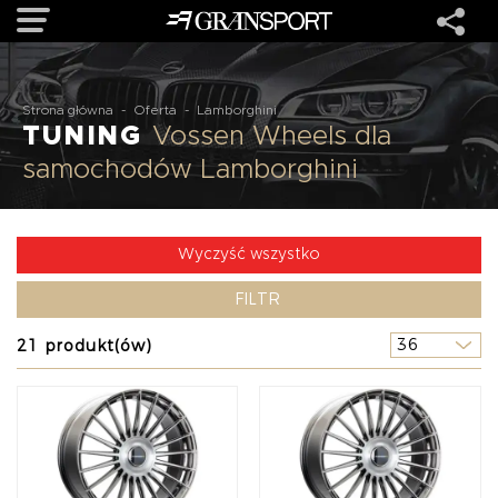
OFERTA
Strona główna
-
Oferta
-
Lamborghini
TUNING
Vossen Wheels dla
samochodów Lamborghini
MARKI
REALIZACJE
Wyczyść wszystko
FILTR
O NAS
21 produkt(ów)
USŁUGI
KONTAKT