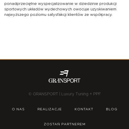
ponadprzeciętne wyspecjalizowanie w dziedzinie produkcji
sportowych układów wydechowych
owocuje uzyskiwaniem
najwyższego poziomu satysfakcji klientów ze współpracy.
© GRANSPORT | Luxury Tuning + PPF
O NAS
REALIZACJE
KONTAKT
BLOG
ZOSTAŃ PARTNEREM