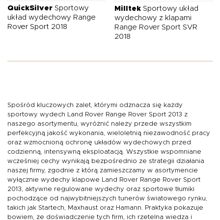
QuickSilver
Sportowy
Milltek
Sportowy układ
układ wydechowy Range
wydechowy z klapami
Rover Sport 2018
Range Rover Sport SVR
2018
Spośród kluczowych zalet, którymi odznacza się każdy
sportowy wydech Land Rover Range Rover Sport 2013
z
naszego asortymentu, wyróżnić należy przede wszystkim
perfekcyjną jakość wykonania, wieloletnią niezawodność pracy
oraz wzmocnioną ochronę
układów wydechowych
przed
codzienną, intensywną eksploatacją. Wszystkie wspomniane
wcześniej cechy wynikają bezpośrednio ze strategii działania
naszej firmy, zgodnie z którą zamieszczamy w asortymencie
wyłącznie
wydechy klapowe Land Rover Range Rover Sport
2013
, aktywne
regulowane wydechy
oraz
sportowe tłumiki
pochodzące od najwybitniejszych tunerów światowego rynku,
takich jak Startech, Maxhaust oraz Hamann. Praktyka pokazuje
bowiem, że doświadczenie tych firm, ich rzetelna wiedza i