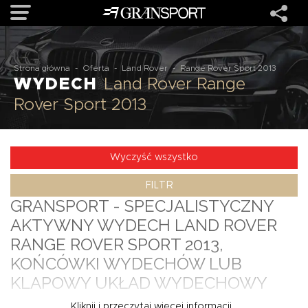
OFERTA
Strona główna
-
Oferta
-
Land Rover
-
Range Rover Sport 2013
WYDECH
Land Rover Range
Rover Sport 2013
MARKI
REALIZACJE
Wyczyść wszystko
FILTR
O NAS
GRANSPORT
- SPECJALISTYCZNY
AKTYWNY WYDECH LAND ROVER
USŁUGI
RANGE ROVER SPORT 2013
,
KOŃCÓWKI
WYDECHÓW
LUB
KONTAKT
KLAPOWY UKŁAD WYDECHOWY
Kliknij i przeczytaj więcej informacji...