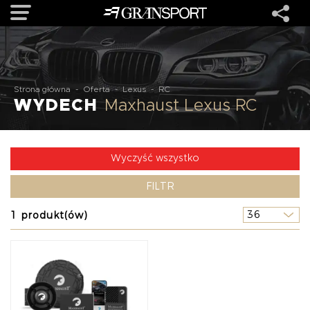
OFERTA
Strona główna
-
Oferta
-
Lexus
-
RC
WYDECH
Maxhaust Lexus RC
MARKI
REALIZACJE
Wyczyść wszystko
FILTR
O NAS
1 produkt(ów)
USŁUGI
KONTAKT