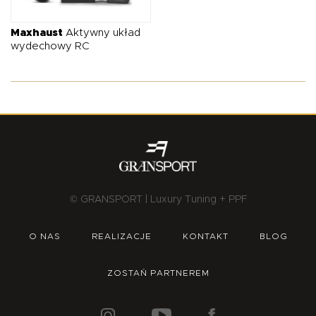
O NAS
OFERTA
BLOG
ZOSTAŃ PARTNEREM
Maxhaust
Aktywny układ
wydechowy RC
© GRANSPORT | Luxury Tuning + PPF
O NAS
REALIZACJE
KONTAKT
BLOG
ZOSTAŃ PARTNEREM