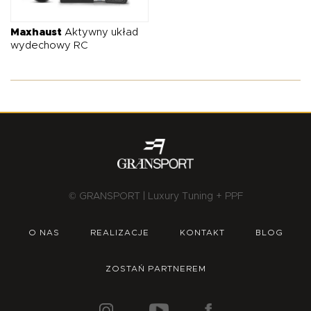
O NAS
OFERTA
BLOG
ZOSTAŃ PARTNEREM
Maxhaust
Aktywny układ
wydechowy RC
© GRANSPORT | Luxury Tuning + PPF
O NAS
REALIZACJE
KONTAKT
BLOG
ZOSTAŃ PARTNEREM