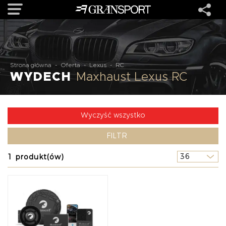
OFERTA
Strona główna
-
Oferta
-
Lexus
-
RC
WYDECH
Maxhaust Lexus RC
MARKI
REALIZACJE
Wyczyść wszystko
FILTR
O NAS
1 produkt(ów)
USŁUGI
KONTAKT