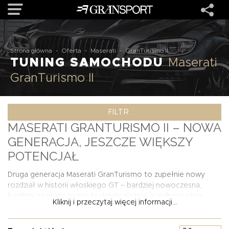
OFERTA
Strona główna
-
Oferta
-
Maserati
-
GranTurismo II
TUNING SAMOCHODU
Maserati
GranTurismo II
MARKI
FILTR
REALIZACJE
MASERATI GRANTURISMO II – NOWA
GENERACJA, JESZCZE WIĘKSZY
O NAS
POTENCJAŁ
USŁUGI
Druga generacja Maserati GranTurismo to zupełnie nowy
rozdział w historii włoskiego GT – bardziej nowoczesna,
bardziej zaawansowana technologicznie, a jednocześnie
Kliknij i przeczytaj więcej informacji...
KONTAKT
wierna stylistycznym wartościom marki. Dla kierowców,
którzy chcą podkreślić indywidualny charakter swojego
egzemplarza, tuning jest naturalnym krokiem. W ofercie