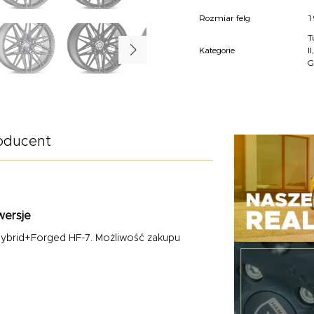
Rozmiar felg
1
T
Kategorie
II
G
oducent
wersje
ybrid+Forged HF-7. Możliwość zakupu