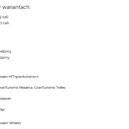
 wariantach:
9 cali
0 cali
rebrny
zarny
ossen-hf7-granturismo-ii
ranTurismo Modena, GranTurismo Trofeo
aserati
elgi
ossen Wheels