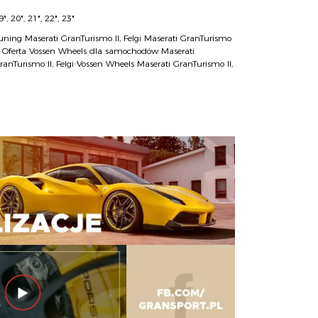
9", 20", 21", 22", 23"
uning Maserati GranTurismo II
,
Felgi Maserati GranTurismo
,
Oferta Vossen Wheels dla samochodów Maserati
ranTurismo II
,
Felgi Vossen Wheels Maserati GranTurismo II
,