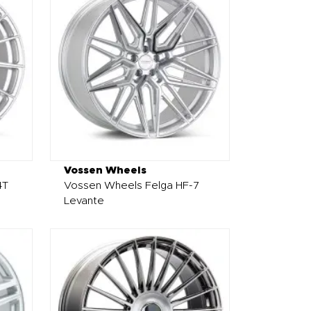
Vossen Wheels
4T
Vossen Wheels Felga HF-7
Levante