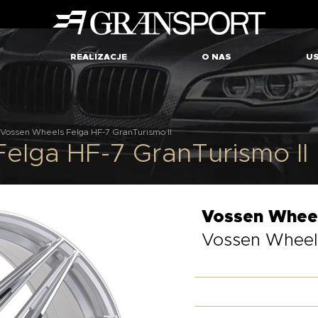
REALIZACJE
O NAS
US
Vossen Wheels Felga HF-7 GranTurismo II
elga HF-7 GranTurismo II
Vossen Whee
Vossen Wheels