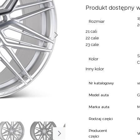
Produkt dostępny w
1
Rozmiar
2
21 cali
22 cale
23 cale
S
Kolor
C
Inny kolor
Nr katalogowy
v
Model auta
G
Marka auta
M
Rodzaj części
F
Producent
V
części