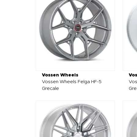
Vossen Wheels
Vo
Vossen Wheels Felga HF-5
Vos
Grecale
Gre