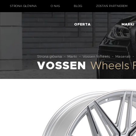
STRONA GŁÓWNA
O NAS
BLOG
ZOSTAŃ PARTNEREM
OFERTA
MARKI
Strona główna
-
Marki
-
Vossen Wheels
-
Maserati
-
VOSSEN
Wheels F