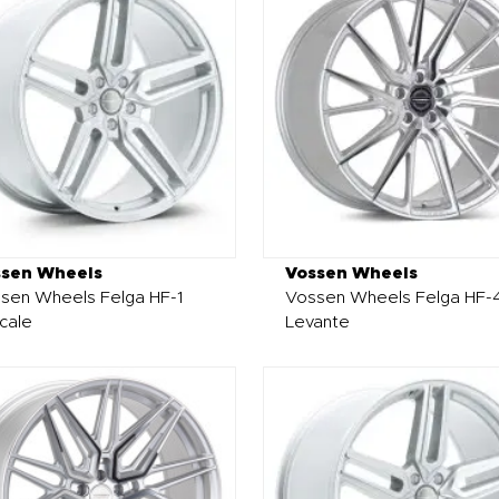
ssen Wheels
Vossen Wheels
sen Wheels Felga HF-1
Vossen Wheels Felga HF-
cale
Levante