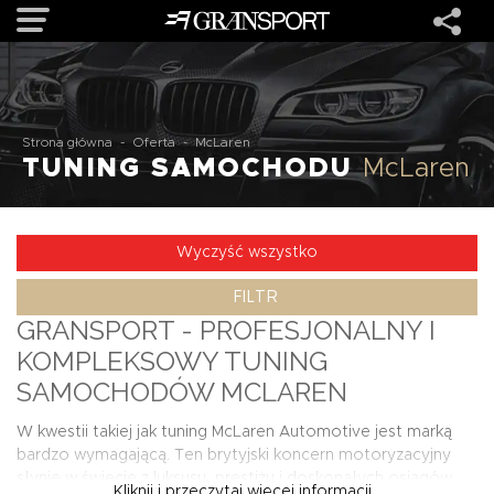
OFERTA
Strona główna
-
Oferta
-
McLaren
TUNING SAMOCHODU
McLaren
MARKI
REALIZACJE
Wyczyść wszystko
FILTR
O NAS
GRANSPORT - PROFESJONALNY I
KOMPLEKSOWY TUNING
USŁUGI
SAMOCHODÓW MCLAREN
W kwestii takiej jak tuning McLaren Automotive jest marką
KONTAKT
bardzo wymagającą. Ten brytyjski koncern motoryzacyjny
słynie w świecie z luksusu, prestiżu i doskonałych osiągów
Kliknij i przeczytaj więcej informacji...