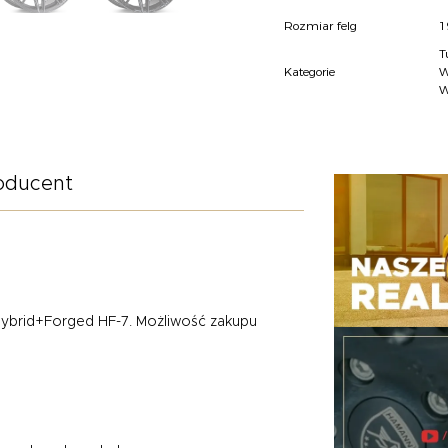
Rozmiar felg
1
T
Kategorie
W
W
oducent
ybrid+Forged HF-7. Możliwość zakupu