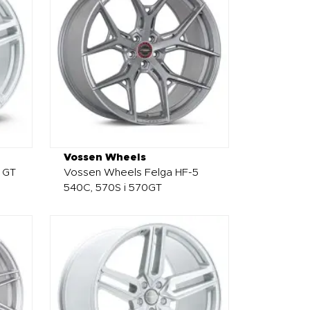
Vossen Wheels
 GT
Vossen Wheels Felga HF-5
540C, 570S i 570GT