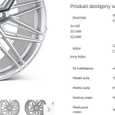
Produkt dostępny w
1
Rozmiar
2
21 cali
22 cale
23 cale
S
Kolor
C
Inny kolor
Nr katalogowy
v
Model auta
7
Marka auta
M
Rodzaj części
F
Producent
V
części