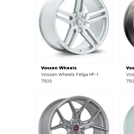
Vossen Wheels
Vo
Vossen Wheels Felga HF-1
Vos
750S
75