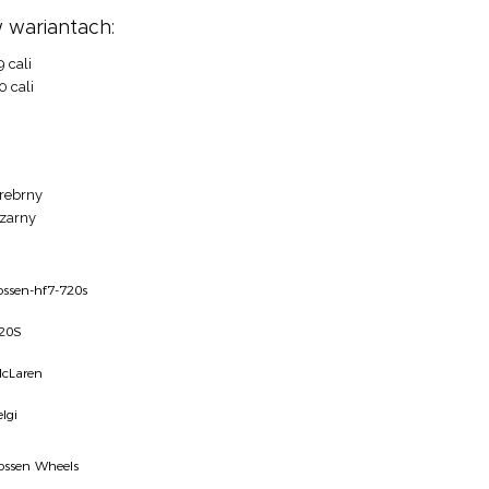
 wariantach:
9 cali
0 cali
rebrny
zarny
ossen-hf7-720s
20S
cLaren
elgi
ossen Wheels