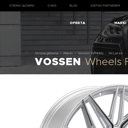
STRONA GŁÓWNA
O NAS
BLOG
ZOSTAŃ PARTNEREM
OFERTA
MARKI
Strona główna
-
Marki
-
Vossen Wheels
-
McLaren
-
VOSSEN
Wheels 