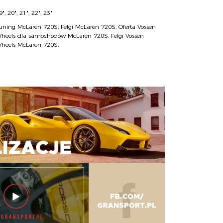
9", 20", 21", 22", 23"
uning McLaren 720S
,
Felgi McLaren 720S
,
Oferta Vossen
heels dla samochodów McLaren 720S
,
Felgi Vossen
heels McLaren 720S
,