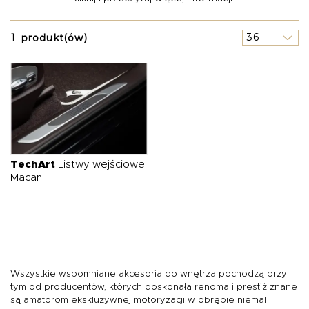
prestiżowej niemieckiej marki przygotowaliśmy szeroką i
O NAS
OFERTA
BLOG
ZOSTAŃ PARTNEREM
mocno niejednolitą ofertę, na którą składa się wyposażenie
wnętrza auta obejmujące m.in. listwy wejściowe, pedały,
1 produkt(ów)
podnóżki, manetki biegów, a także dywaniki i wykładziny do
wnętrz kokpitów oraz bagażników.
TechArt
Listwy wejściowe
Macan
Wszystkie wspomniane akcesoria do wnętrza pochodzą przy
tym od producentów, których doskonała renoma i prestiż znane
są amatorom ekskluzywnej motoryzacji w obrębie niemal