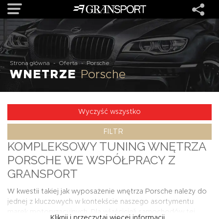
OFERTA
Strona główna
-
Oferta
-
Porsche
WNETRZE
Porsche
MARKI
REALIZACJE
Wyczyść wszystko
FILTR
O NAS
KOMPLEKSOWY TUNING WNĘTRZA
PORSCHE WE WSPÓŁPRACY Z
USŁUGI
GRANSPORT
W kwestii takiej jak wyposażenie wnętrza Porsche należy do
KONTAKT
jednej z kluczowych w kontekście naszego asortymentu
marek motoryzacyjnych. Dla właścicieli samochodów tej
Kliknij i przeczytaj więcej informacji...