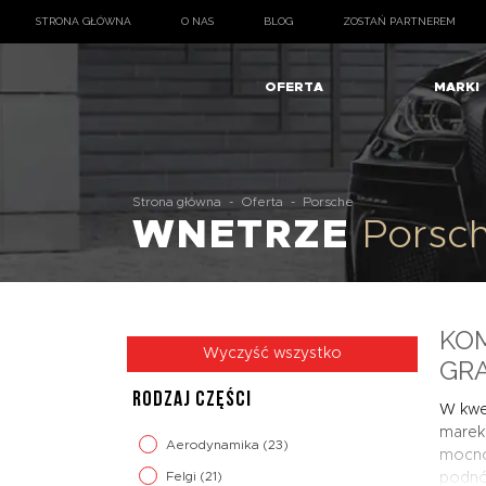
STRONA GŁÓWNA
O NAS
BLOG
ZOSTAŃ PARTNEREM
OFERTA
MARKI
Strona główna
-
Oferta
-
Porsche
WNETRZE
Porsc
KO
Wyczyść wszystko
GR
RODZAJ CZĘŚCI
W kwes
marek 
Aerodynamika
(23)
mocno 
Felgi
(21)
podnóż