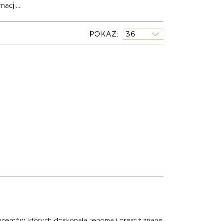
acji...
POKAŻ
entów, których doskonała renoma i prestiż znane