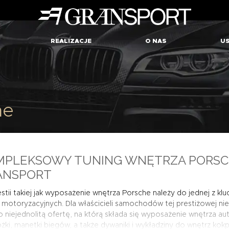
REALIZACJE
O NAS
US
he
MPLEKSOWY TUNING WNĘTRZA PORSC
ANSPORT
tii takiej jak wyposażenie wnętrza Porsche należy do jednej z 
motoryzacyjnych. Dla właścicieli samochodów tej prestiżowej nie
niejednolitą ofertę, na którą składa się wyposażenie wnętrza aut
ki, manetki biegów, a także dywaniki i wykładziny do wnętrz kok