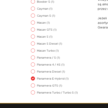
Boxster S
(1)
są ama
Cayman
(1)
przez 
Cayman S
(1)
Jeżeli
Macan
(1)
asorty
Gwaran
Macan GTS
(1)
Macan S
(1)
Macan S Diesel
(1)
Macan Turbo
(1)
Panamera / S
(1)
Panamera 4 / 4S
(1)
Panamera Diesel
(1)
Panamera E-Hybrid
(1)
Panamera GTS
(1)
Panamera Turbo / Turbo S
(1)