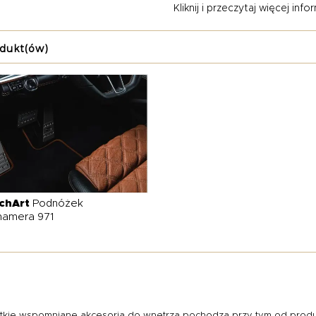
Kliknij i przeczytaj więcej inform
dukt(ów)
chArt
Podnóżek
namera 971
kie wspomniane akcesoria do wnętrza pochodzą przy tym od produc