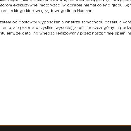
torom ekskluzywnej motoryzacji w obrębie niemal całego globu. Są t
niemieckiego kierowcę rajdowego firma Hamann.
 zatem od dostawcy wyposażenia wnętrza samochodu oczekują Pańs
mentu, ale przede wszystkim wysokiej jakości poszczególnych pod
tujemy, że detailing wnętrza realizowany przez naszą firmę spełni