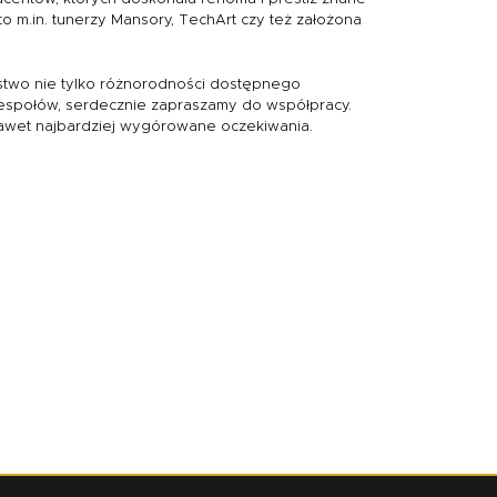
o m.in. tunerzy Mansory, TechArt czy też założona
two nie tylko różnorodności dostępnego
zespołów, serdecznie zapraszamy do współpracy.
 nawet najbardziej wygórowane oczekiwania.