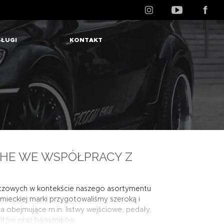
ŁUGI
KONTAKT
HE WE WSPÓŁPRACY Z
kluczowych w kontekście naszego asortymentu
mieckiej marki przygotowaliśmy szeroką i
a obejmujące m.in. listwy wejściowe, pedały,
pitów oraz bagażników.