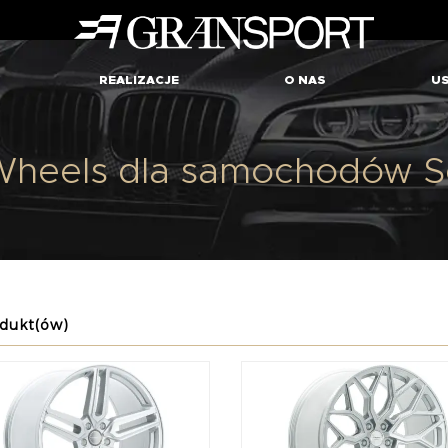
REALIZACJE
O NAS
US
heels dla samochodów Se
dukt(ów)