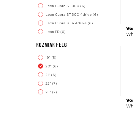
Leon Cupra ST 300
(6)
Leon Cupra ST 300 4drive
(6)
Leon Cupra ST R 4drive
(6)
Vo
Leon FR
(6)
Whe
ROZMIAR FELG
19"
(5)
20"
(6)
21"
(6)
22"
(7)
23"
(2)
Vo
Wh