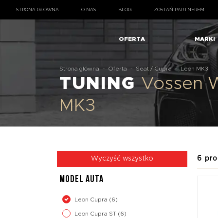
STRONA GŁÓWNA
O NAS
BLOG
ZOSTAŃ PARTNEREM
OFERTA
MARKI
Strona główna
-
Oferta
-
Seat / Cupra
-
Leon MK3
TUNING
Vossen W
MK3
6 pro
Wyczyść wszystko
MODEL AUTA
Leon Cupra
(6)
Leon Cupra ST
(6)