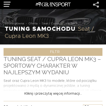
OFERTA
Strona główna
-
Oferta
-
Seat / Cupra
-
Leon MK3
TUNING SAMOCHODU
Seat /
Cupra Leon MK3
MARKI
FILTR
REALIZACJE
TUNING SEAT / CUPRA LEON MK3 –
SPORTOWY CHARAKTER W
O NAS
NAJLEPSZYM WYDANIU
USŁUGI
Seat oraz Cupra Leon MK3 to modele, które od początku
projektowano z myślą o dynamicznej jeździe, a tuning
pozwala w pełni wydobyć ich sportowy potencjał. W ofercie
Kliknij i przeczytaj więcej informacji...
KONTAKT
znajdują się zarówno
pakiety aerodynamiczne
– obejmujące
splittery, dokładki progów, dyfuzory i spoilery – jak i lekkie
elementy z włókna węglowego, które dodają agresywności i