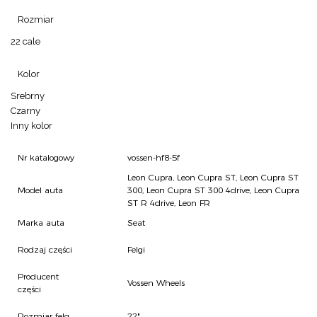
Rozmiar
22 cale
Kolor
Srebrny
Czarny
Inny kolor
Nr katalogowy
vossen-hf8-5f
Leon Cupra, Leon Cupra ST, Leon Cupra ST
Model auta
300, Leon Cupra ST 300 4drive, Leon Cupra
ST R 4drive, Leon FR
Marka auta
Seat
Rodzaj części
Felgi
Producent
Vossen Wheels
części
Rozmiar felg
22"