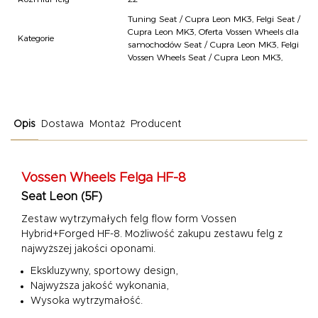
Tuning Seat / Cupra Leon MK3
,
Felgi Seat /
Cupra Leon MK3
,
Oferta Vossen Wheels dla
Kategorie
samochodów Seat / Cupra Leon MK3
,
Felgi
Vossen Wheels Seat / Cupra Leon MK3
,
Opis
Dostawa
Montaż
Producent
Vossen Wheels
Felga HF-8
Seat Leon (5F)
Zestaw wytrzymałych felg flow form Vossen
Hybrid+Forged HF-8.
Możliwość zakupu zestawu felg z
najwyższej jakości oponami.
Ekskluzywny, sportowy design,
Najwyższa jakość wykonania,
Wysoka wytrzymałość.