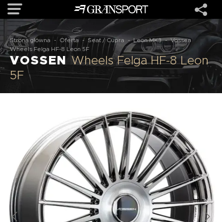
Strona główna
-
Oferta
-
Seat / Cupra
-
Leon MK3
-
Vossen
OFERTA
Wheels Felga HF-8 Leon 5F
VOSSEN
Wheels Felga HF-8 Leon
5F
MARKI
REALIZACJE
O NAS
USŁUGI
KONTAKT