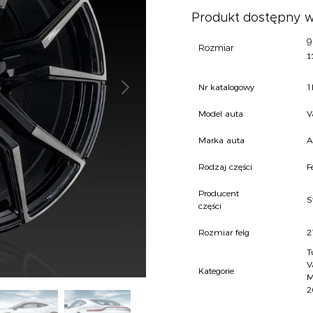
Produkt dostępny w
9
Rozmiar
1
Nr katalogowy
1
Model auta
V
Marka auta
A
Rodzaj części
F
Producent
S
części
Rozmiar felg
2
T
V
Kategorie
M
2