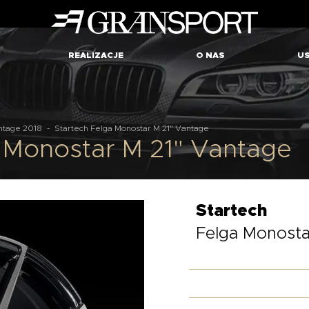
REALIZACJE
O NAS
US
ntage 2018
-
Startech Felga Monostar M 21" Vantage
 Monostar M 21" Vantage
Startech
Felga Monosta