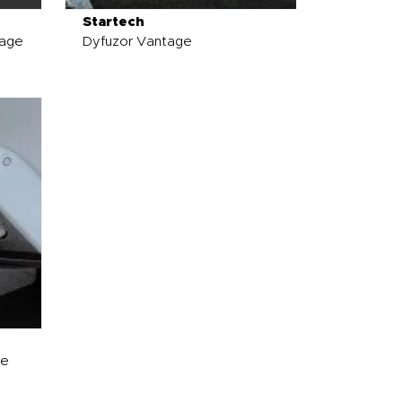
Startech
tage
Dyfuzor Vantage
ge