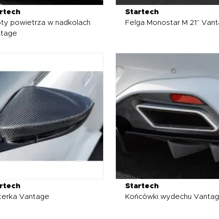
rtech
Startech
ty powietrza w nadkolach
Felga Monostar M 21" Van
tage
rtech
Startech
terka Vantage
Końcówki wydechu Vanta