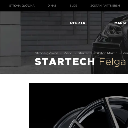
STRONA GŁÓWNA
O NAS
BLOG
ZOSTAŃ PARTNEREM
OFERTA
MARKI
Strona główna
-
Marki
-
Startech
-
Aston Martin
-
Va
STARTECH
Felga