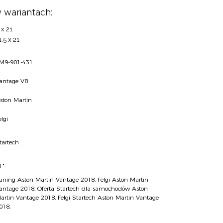
 wariantach:
 x 21
1,5 x 21
M9-901-431
antage V8
ston Martin
elgi
tartech
1"
uning Aston Martin Vantage 2018
,
Felgi Aston Martin
antage 2018
,
Oferta Startech dla samochodów Aston
artin Vantage 2018
,
Felgi Startech Aston Martin Vantage
018
,