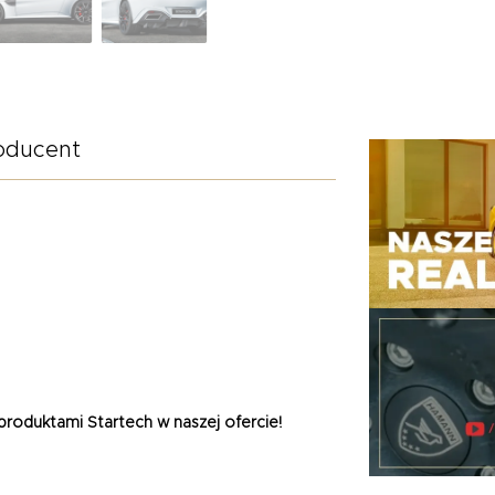
oducent
 produktami
Startech
w naszej ofercie!