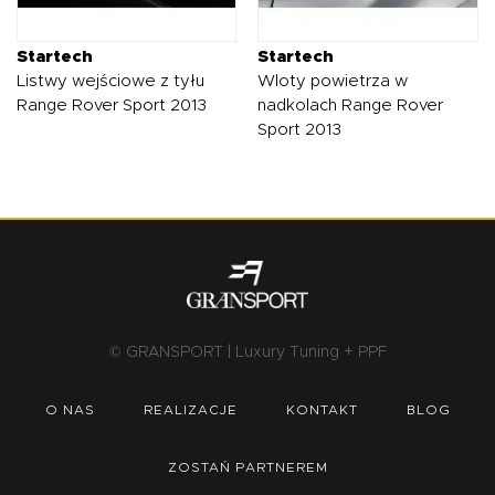
Startech
Startech
Listwy wejściowe z tyłu
Wloty powietrza w
Range Rover Sport 2013
nadkolach Range Rover
Sport 2013
© GRANSPORT | Luxury Tuning + PPF
O NAS
REALIZACJE
KONTAKT
BLOG
ZOSTAŃ PARTNEREM