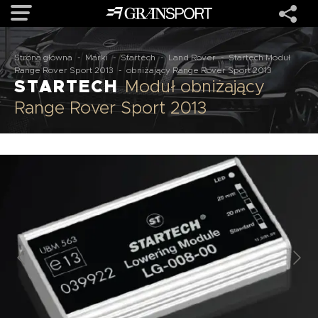
Strona główna
-
Marki
-
Startech
-
Land Rover
-
Startech Moduł
OFERTA
Range Rover Sport 2013
-
obniżający Range Rover Sport 2013
STARTECH
Moduł obniżający
Range Rover Sport 2013
MARKI
REALIZACJE
O NAS
USŁUGI
KONTAKT