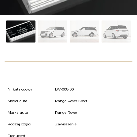
O NAS
OFERTA
BLOG
ZOSTAŃ PARTNEREM
Nr katalogowy
LW-008-00
Model auta
Range Rover Sport
Marka auta
Range Rover
Rodzaj części
Zawieszenie
Producent