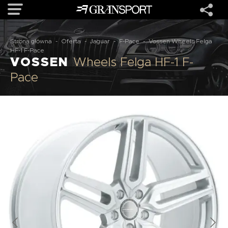
Strona główna
-
Oferta
-
Jaguar
-
F-Pace
-
Vossen Wheels Felga
OFERTA
HF-1 F-Pace
VOSSEN
Wheels Felga HF-1 F-
Pace
MARKI
REALIZACJE
O NAS
USŁUGI
KONTAKT