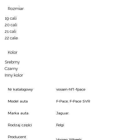
Rozmiar
19 cali
20 cali
21 cali
22 cale
Kolor
Srebrny
Czarny
Inny kolor
Nr katalogowy
vossen-hf1-fpace
Model auta
F-Pace, F-Pace SVR
Marka auta
Jaguar
Rodzaj części
Felgi
Producent
Vossen Wheels