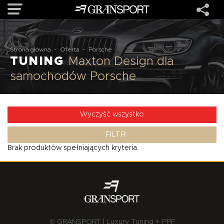
OFERTA
Strona główna
-
Oferta
-
Porsche
TUNING
Maxton Design dla
samochodów Porsche
MARKI
REALIZACJE
Wyczyść wszystko
FILTR
O NAS
Brak produktów spełniających kryteria.
USŁUGI
KONTAKT
© GRANSPORT | Luxury Tuning + PPF