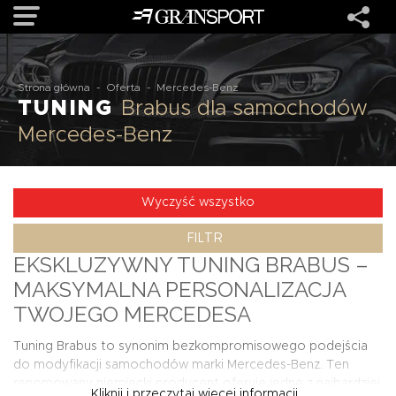
OFERTA
Strona główna
-
Oferta
-
Mercedes-Benz
TUNING
Brabus dla samochodów
Mercedes-Benz
MARKI
REALIZACJE
Wyczyść wszystko
FILTR
O NAS
EKSKLUZYWNY TUNING BRABUS –
MAKSYMALNA PERSONALIZACJA
USŁUGI
TWOJEGO MERCEDESA
Tuning Brabus to synonim bezkompromisowego podejścia
KONTAKT
do modyfikacji samochodów marki Mercedes-Benz. Ten
renomowany niemiecki producent oferuje jedne z najbardziej
Kliknij i przeczytaj więcej informacji...