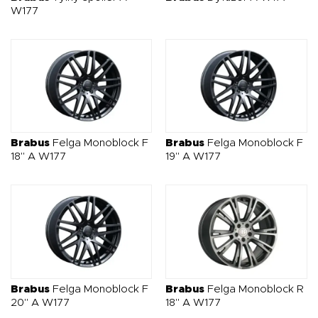
tuning dla tych, którzy oczekują czegoś więcej niż tylko
W177
zmiany wyglądu auta.
Brabus
Felga Monoblock F
Brabus
Felga Monoblock F
18" A W177
19" A W177
Brabus
Felga Monoblock F
Brabus
Felga Monoblock R
20" A W177
18" A W177