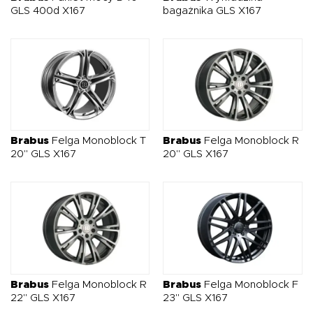
tuning dla tych, którzy oczekują czegoś więcej niż tylko
GLS 400d X167
bagażnika GLS X167
zmiany wyglądu auta.
Brabus
Felga Monoblock T
Brabus
Felga Monoblock R
20" GLS X167
20" GLS X167
Brabus
Felga Monoblock R
Brabus
Felga Monoblock F
22" GLS X167
23" GLS X167