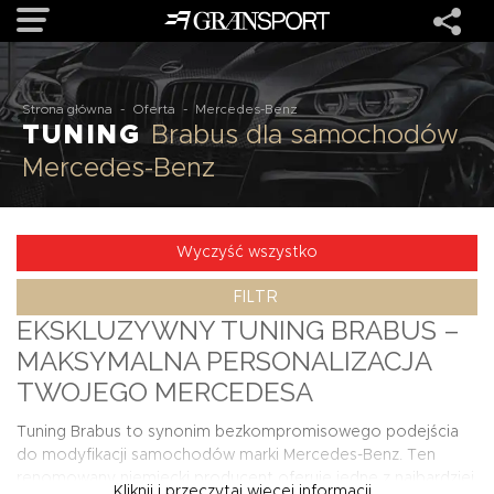
OFERTA
Strona główna
-
Oferta
-
Mercedes-Benz
TUNING
Brabus dla samochodów
Mercedes-Benz
MARKI
REALIZACJE
Wyczyść wszystko
FILTR
O NAS
EKSKLUZYWNY TUNING BRABUS –
MAKSYMALNA PERSONALIZACJA
USŁUGI
TWOJEGO MERCEDESA
Tuning Brabus to synonim bezkompromisowego podejścia
KONTAKT
do modyfikacji samochodów marki Mercedes-Benz. Ten
renomowany niemiecki producent oferuje jedne z najbardziej
Kliknij i przeczytaj więcej informacji...